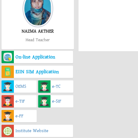
NAZMA AKTHER
Head Teacher
On-line Application
EIIN SIM Application
OEMS
e-TC
e-TIF
e-SIF
e-FF
Institute Website