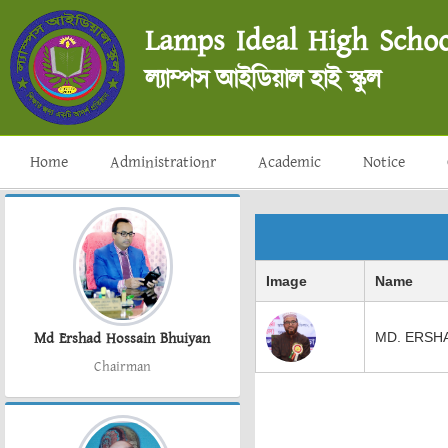
Lamps Ideal High Schoo
ল্যাম্পস আইডিয়াল হাই স্কুল
Home
Administrationr
Academic
Notice
Image
Name
Md Ershad Hossain Bhuiyan
MD. ERSH
Chairman